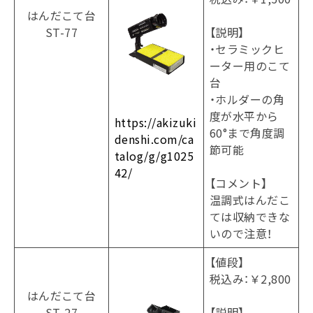
はんだこて台
ST-77
【説明】
・セラミックヒ
ーター用のこて
台
・ホルダーの角
度が水平から
https://akizuki
60°まで角度調
denshi.com/ca
節可能
talog/g/g1025
42/
【コメント】
温調式はんだこ
ては収納できな
いので注意！
【値段】
税込み：￥2,800
はんだこて台
ST-27
【説明】