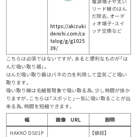
電源端子や太い
リード線のはん
だ除去、オーデ
ィオ端子・スイ
https://akizuki
ッチ交換など
denshi.com/ca
talog/g/g1025
39/
こちらは必須ではないですが、あると便利なものが「は
んだ吸い取り器」。
はんだ吸い取り器はバネの力を利用して空気ごと吸い
取ります。
吸い取り線は毛細管現象で吸い取る為、少し時間が掛か
りますが、こちらは「スポッと」一気に吸い取ることが出
来る為、時間を短縮できます。
幅
画像 URL
説明
HAKKO DS01P
【値段】