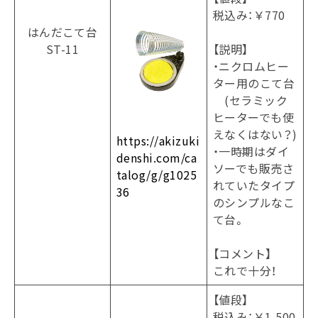
税込み：￥770
はんだこて台
ST-11
【説明】
・ニクロムヒー
ター用のこて台
(セラミック
ヒーターでも使
えなくはない？)
https://akizuki
・一時期はダイ
denshi.com/ca
ソーでも販売さ
talog/g/g1025
れていたタイプ
36
のシンプルなこ
て台。
【コメント】
これで十分！
【値段】
税込み：￥1,500