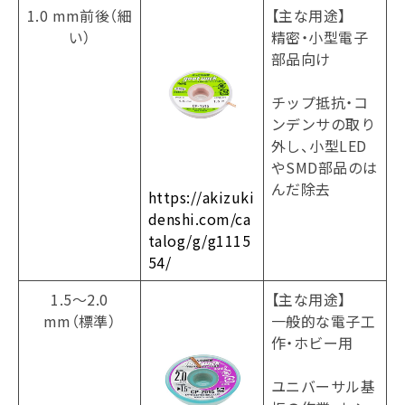
1.0 mm前後（細
【主な用途】
い）
精密・小型電子
部品向け
チップ抵抗・コ
ンデンサの取り
外し、小型LED
やSMD部品のは
んだ除去
https://akizuki
denshi.com/ca
talog/g/g1115
54/
1.5～2.0
【主な用途】
mm（標準）
一般的な電子工
作・ホビー用
ユニバーサル基