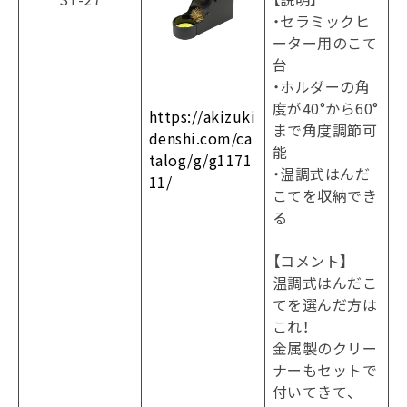
・セラミックヒ
ーター用のこて
台
・ホルダーの角
度が40°から60°
https://akizuki
まで角度調節可
denshi.com/ca
能
talog/g/g1171
・温調式はんだ
11/
こてを収納でき
る
【コメント】
温調式はんだこ
てを選んだ方は
これ！
金属製のクリー
ナーもセットで
付いてきて、