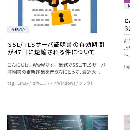
3
技術紹介
前
SSL/TLSサーバ証明書の有効期間
よ
が47日に短縮される件について
～.
こんにちは。WwWです。 業務でSSL/TLSサーバ
tag
証明書の更新作業を行う方にとって、最近大...
tag :
Linux
セキュリティ
Windows
クラウド