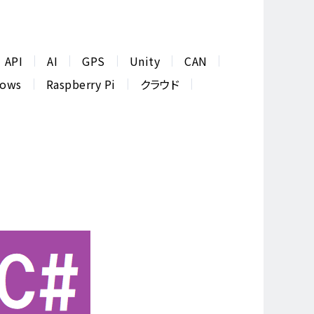
API
AI
GPS
Unity
CAN
dows
Raspberry Pi
クラウド