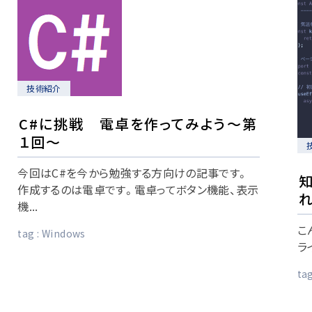
技術紹介
C#に挑戦 電卓を作ってみよう～第
１回～
今回はC#を今から勉強する方向けの記事です。
知
作成するのは電卓です。電卓ってボタン機能、表示
機...
こ
tag :
Windows
ラ
tag