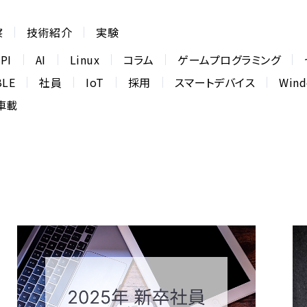
察
技術紹介
実験
PI
AI
Linux
コラム
ゲームプログラミング
BLE
社員
IoT
採用
スマートデバイス
Win
車載