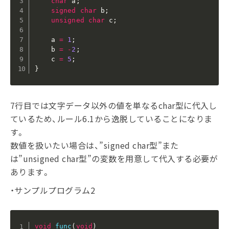
char
 a
;
signed
char
 b
;
unsigned
char
 c
;
    a 
=
1
;
    b 
=
-
2
;
    c 
=
5
;
}
7行目では文字データ以外の値を単なるchar型に代入し
ているため、ルール6.1から逸脱していることになりま
す。
数値を扱いたい場合は、”signed char型”また
は”unsigned char型”の変数を用意して代入する必要が
あります。
・サンプルプログラム2
void
func
(
void
)