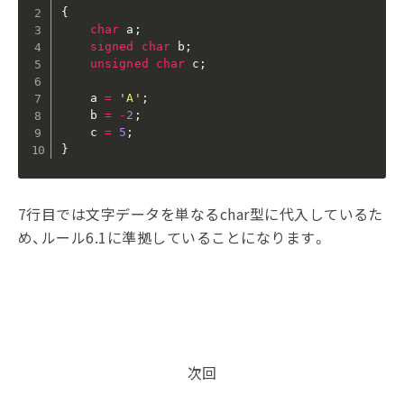
{
char
 a
;
signed
char
 b
;
unsigned
char
 c
;
    a 
=
'A'
;
    b 
=
-
2
;
    c 
=
5
;
}
7行目では文字データを単なるchar型に代入しているた
め、ルール6.1に準拠していることになります。
次回