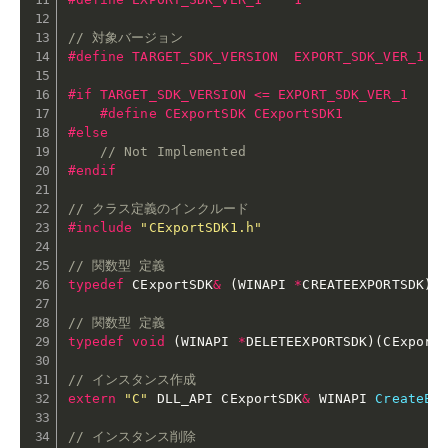
// 対象バージョン
#
define
 TARGET_SDK_VERSION  EXPORT_SDK_VER_1
#
if
 TARGET_SDK_VERSION <= EXPORT_SDK_VER_1
#
define
 CExportSDK CExportSDK1
#
else
// Not Implemented
#
endif
// クラス定義のインクルード
#
include
"CExportSDK1.h"
// 関数型 定義
typedef
 CExportSDK
&
(
WINAPI 
*
CREATEEXPORTSDK
)
(
// 関数型 定義
typedef
void
(
WINAPI 
*
DELETEEXPORTSDK
)
(
CExport
// インスタンス作成
extern
"C"
 DLL_API CExportSDK
&
 WINAPI 
CreateEx
// インスタンス削除