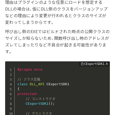
理由はプラグインのような任意にロードを想定する
DLLの場合は、仮にDLL側のクラスをバージョンアップ
などの理由により変更が行われるとクラスのサイズが
変わってしまうからです。
呼び出し側のEXEではビルドされた時点の公開クラスの
サイズしか知らないため、関数呼び出し時のアドレスが
ズレてしまったりなど不具合が起きる可能性がありま
す。
#
pragma
 once
// クラス定義
class
DLL_API
{
protected
:
// コンストラクタ
CExportSDK1
(
)
;
// デストラクタ