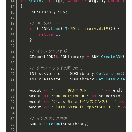
int
wmain
(
int
 argc
,
wchar_t
*
 argv
[
]
,
wchar_t
*
 
{
    CSDKLibrary SDK
;
// DLLのロード
if
(
!
SDK
.
Load
(
_T
(
"DllLibrary.dll"
)
)
)
{
return
1
;
}
// インスタンス作成
    CExportSDK1
&
 SDKLibrary 
=
 SDK
.
CreateSDK
(
)
;
// クラスメソッドの呼び出し
    INT sdkVersion 
=
 SDKLibrary
.
GetVersion
(
)
;
    INT classSize  
=
 SDKLibrary
.
GetClassSize
(
)
    wcout 
<<
"===== 確認テスト ====="
<<
 endl
;
    wcout 
<<
"SDK Version = "
<<
 sdkVersion 
<<
    wcout 
<<
"Class Size (インスタンス) = "
<<
 cl
    wcout 
<<
"Class Size (CExportSDK1) = "
<<
// インスタンス削除
    SDK
.
DeleteSDK
(
SDKLibrary
)
;