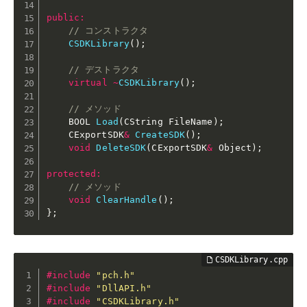
public
:
// コンストラクタ
CSDKLibrary
(
)
;
// デストラクタ
virtual
~
CSDKLibrary
(
)
;
// メソッド
    BOOL 
Load
(
CString FileName
)
;
    CExportSDK
&
CreateSDK
(
)
;
void
DeleteSDK
(
CExportSDK
&
 Object
)
;
protected
:
// メソッド
void
ClearHandle
(
)
;
}
;
#
include
"pch.h"
#
include
"DllAPI.h"
#
include
"CSDKLibrary.h"