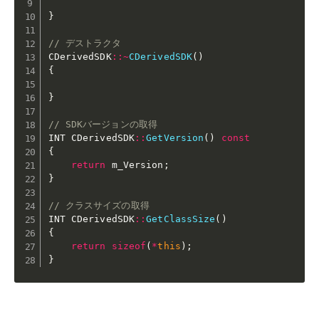
}
// デストラクタ
CDerivedSDK
::
~
CDerivedSDK
(
)
{
}
// SDKバージョンの取得
INT CDerivedSDK
::
GetVersion
(
)
const
{
return
 m_Version
;
}
// クラスサイズの取得
INT CDerivedSDK
::
GetClassSize
(
)
{
return
sizeof
(
*
this
)
;
}