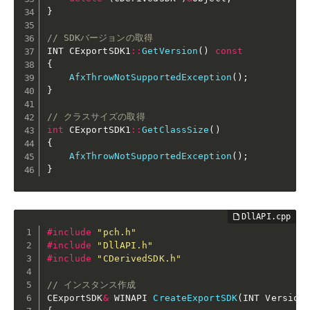
}
// SDKバージョンの取得
INT CExportSDK1
::
GetVersion
(
)
const
{
AfxThrowNotSupportedException
(
)
;
}
// クラスサイズの取得
int
 CExportSDK1
::
GetClassSize
(
)
{
AfxThrowNotSupportedException
(
)
;
}
#
include
"pch.h"
#
include
"DllAPI.h"
#
include
"CDerivedSDK.h"
// インスタンス作成
CExportSDK
&
 WINAPI 
CreateExportSDK
(
INT Version