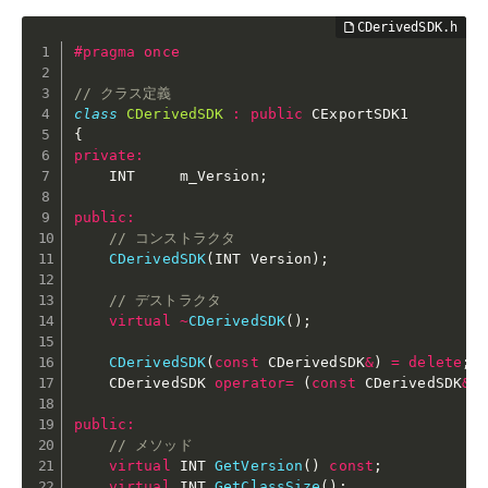
#
pragma
 once
// クラス定義
class
CDerivedSDK
:
public
{
private
:
    INT     m_Version
;
public
:
// コンストラクタ
CDerivedSDK
(
INT Version
)
;
// デストラクタ
virtual
~
CDerivedSDK
(
)
;
CDerivedSDK
(
const
 CDerivedSDK
&
)
=
delete
;
    CDerivedSDK 
operator
=
(
const
 CDerivedSDK
&
)
public
:
// メソッド
virtual
 INT 
GetVersion
(
)
const
;
virtual
 INT 
GetClassSize
(
)
;