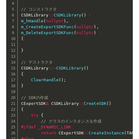
// コンストラクタ
CSDKLibrary
::
CSDKLibrary
(
)
:
m_hHandle
(
nullptr
)
,
m_CreateExportSDKFunc
(
nullptr
)
,
m_DeleteExportSDKFunc
(
nullptr
)
{
}
// デストラクタ
CSDKLibrary
::
~
CSDKLibrary
(
)
{
ClearHandle
(
)
;
}
// SDKの作成
CExportSDK
&
 CSDKLibrary
::
CreateSDK
(
)
{
try
{
// クラスのインスタンスを作成
#
ifdef
 _DYNAMIC_LINK
return
 CExportSDK
::
CreateInstance
(
TARG
#
else