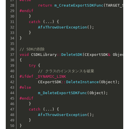
return
m_CreateExportSDKFunc
(
TARGET_SD
#
endif
}
catch
(
.
.
.
)
{
AfxThrowUserException
(
)
;
}
}
// SDKの削除
void
 CSDKLibrary
::
DeleteSDK
(
CExportSDK
&
 Object
{
try
{
// クラスのインスタンスを破棄
#
ifdef
 _DYNAMIC_LINK
        CExportSDK
::
DeleteInstance
(
Object
)
;
#
else
m_DeleteExportSDKFunc
(
Object
)
;
#
endif
}
catch
(
.
.
.
)
{
AfxThrowUserException
(
)
;
}
}