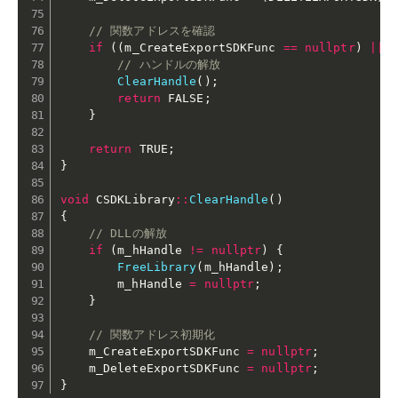
// 関数アドレスを確認
if
(
(
m_CreateExportSDKFunc 
==
nullptr
)
||
// ハンドルの解放
ClearHandle
(
)
;
return
 FALSE
;
}
return
 TRUE
;
}
void
 CSDKLibrary
::
ClearHandle
(
)
{
// DLLの解放
if
(
m_hHandle 
!=
nullptr
)
{
FreeLibrary
(
m_hHandle
)
;
        m_hHandle 
=
nullptr
;
}
// 関数アドレス初期化
    m_CreateExportSDKFunc 
=
nullptr
;
    m_DeleteExportSDKFunc 
=
nullptr
;
}