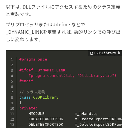
以下は、DLLファイルにアクセスするためのクラス定義
と実装です。
プリプロセッサまたは#define などで
_DYNAMIC_LINKを定義すれば、動的リンクでの呼び出
しに変わります。
#
pragma
 once
#
ifdef
 _DYNAMIC_LINK
#
pragma
 comment(lib, "DllLibrary.lib")
#
endif
// クラス定義
class
CSDKLibrary
{
private
:
    HMODULE             m_hHandle
;
    CREATEEXPORTSDK     m_CreateExportSDKFunc
;
    DELETEEXPORTSDK     m_DeleteExportSDKFunc
;