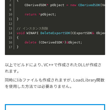
{
    CDerivedSDK
*
 pObject 
=
new
CDerivedSDK
(
Ver
return
*
pObject
;
}
// インスタンス削除
void
 WINAPI 
DeleteExportSDK
(
CExportSDK
&
 Object
{
delete
(
CDerivedSDK
*
)
&
Object
;
}
以上でビルドにより、VC++で作成されたDLLが作成さ
れます。
同時にlibファイルも作成されますが、LoadLibrary関数
を使用した方法では必要ありません。