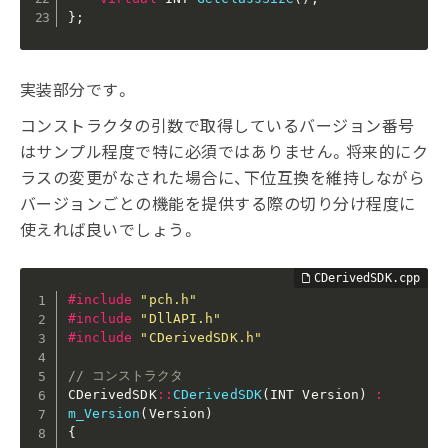
}
;
実装部分です。
コンストラクタの引数で取得しているバージョン番号
はサンプル程度で特に必須ではありません。将来的にク
ラスの変更がなされた場合に、下位互換を維持しながら
バージョンごとの機能を提供する際の切り分け程度に
使えれば良いでしょう。
#
include
"pch.h"
#
include
"DllAPI.h"
#
include
"CDerivedSDK.h"
// コンストラクタ
CDerivedSDK
::
CDerivedSDK
(
INT Version
)
:
m_Version
(
Version
)
{