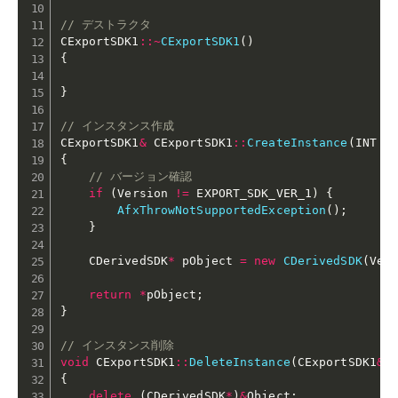
// デストラクタ
CExportSDK1
::
~
CExportSDK1
(
)
{
}
// インスタンス作成
CExportSDK1
&
 CExportSDK1
::
CreateInstance
(
INT V
{
// バージョン確認
if
(
Version 
!=
 EXPORT_SDK_VER_1
)
{
AfxThrowNotSupportedException
(
)
;
}
    CDerivedSDK
*
 pObject 
=
new
CDerivedSDK
(
Ver
return
*
pObject
;
}
// インスタンス削除
void
 CExportSDK1
::
DeleteInstance
(
CExportSDK1
&
 
{
delete
(
CDerivedSDK
*
)
&
Object
;