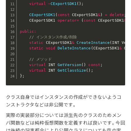
virtual
~
CExportSDK1
(
)
;
CExportSDK1
(
const
 CExportSDK1
&
)
=
delete
;
    CExportSDK1 
operator
=
(
const
 CExportSDK1
&
)
public
:
// インスタンス作成/削除
static
 CExportSDK1
&
CreateInstance
(
INT Ver
static
void
DeleteInstance
(
CExportSDK1
&
 Ob
// メソッド
virtual
 INT 
GetVersion
(
)
const
;
virtual
 INT 
GetClassSize
(
)
;
}
;
クラス自身ではインスタンスの作成ができないようコ
ンストラクタなどは非公開です。
実際の実装部分については派生先のクラスのためメン
バ関数などは純粋仮想関数を定義すれば良いです。今回
は後続の記事都合により公開クラスについても空の実