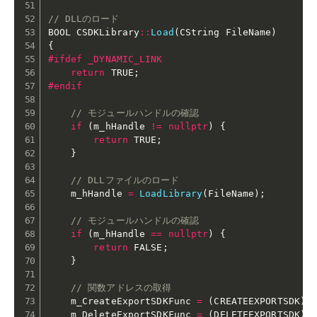
// DLLのロード
BOOL CSDKLibrary
::
Load
(
CString FileName
)
{
#
ifdef
 _DYNAMIC_LINK
return
 TRUE
;
#
endif
// モジュールハンドルの確認
if
(
m_hHandle 
!=
nullptr
)
{
return
 TRUE
;
}
// DLLファイルのロード
    m_hHandle 
=
LoadLibrary
(
FileName
)
;
// モジュールハンドルの確認
if
(
m_hHandle 
==
nullptr
)
{
return
 FALSE
;
}
// 関数アドレスの取得
    m_CreateExportSDKFunc 
=
(
CREATEEXPORTSDK
)
G
    m_DeleteExportSDKFunc 
=
(
DELETEEXPORTSDK
)
G