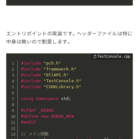
エントリポイントの実装です。ヘッダーファイルは特に
中身は無いので割愛します。
#
include
"pch.h"
#
include
"framework.h"
#
include
"DllAPI.h"
#
include
"TestConsole.h"
#
include
"CSDKLibrary.h"
using
namespace
 std
;
#
ifdef
 _DEBUG
#
define
 new DEBUG_NEW
#
endif
// メイン関数