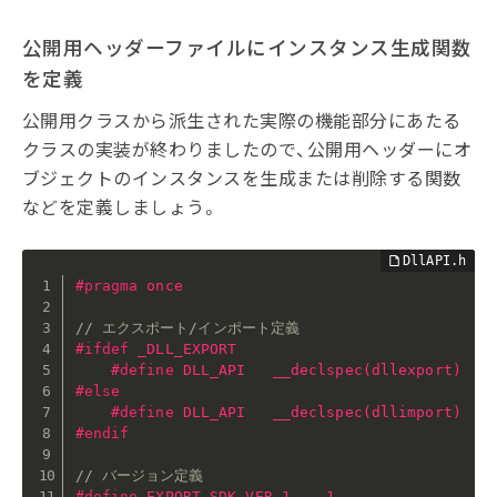
公開用ヘッダーファイルにインスタンス生成関数
を定義
公開用クラスから派生された実際の機能部分にあたる
クラスの実装が終わりましたので、公開用ヘッダーにオ
ブジェクトのインスタンスを生成または削除する関数
などを定義しましょう。
#
pragma
 once
// エクスポート/インポート定義
#
ifdef
 _DLL_EXPORT
#
define
 DLL_API   __declspec(dllexport)
#
else
#
define
 DLL_API   __declspec(dllimport)
#
endif
// バージョン定義
#
define
 EXPORT_SDK_VER_1    1