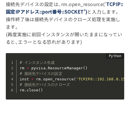
接続先デバイスの設定は、rm.open_resource(‘
TCPIP::
固定IPアドレス::port番号::SOCKET’)
と入力します。
操作終了後は接続先デバイスのクローズ処理を実施し
ます。
(再度実施に前回インスタンスが開いたままになってい
ると、エラーとなる恐れがあります)
# インスタンス生成
rm 
=
 pyvisa
.
ResourceManager
(
)
# 接続先デバイスの設定
inst 
=
 rm
.
open_resource
(
'TCPIP0::192.168.0.153
# 接続先デバイスのクローズ
rm
.
close
(
)