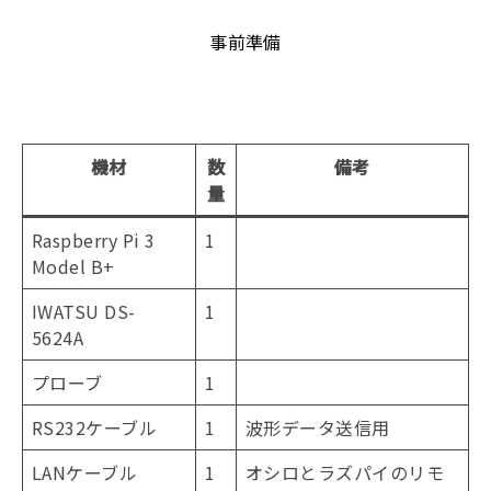
事前準備
機材
数
備考
量
Raspberry Pi 3
1
Model B+
IWATSU DS-
1
5624A
プローブ
1
RS232ケーブル
1
波形データ送信用
LANケーブル
1
オシロとラズパイのリモ