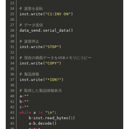
# 波形を反転
inst
.
write
(
"C1:INV ON"
)
# データ送信
data_send
.
serial_data
(
)
# 波形停止
inst
.
write
(
"STOP"
)
# 現在の画面データをUSBメモリにコピー
inst
.
write
(
"COPY"
)
# 製品情報
inst
.
write
(
"*IDN?"
)
# 取得した製品情報表示
a
=
""
b
=
""
c
=
""
while
 a 
!=
"\n"
:
	b
=
inst
.
read_bytes
(
1
)
	a
=
b
.
decode
(
)
	c
=
c
+