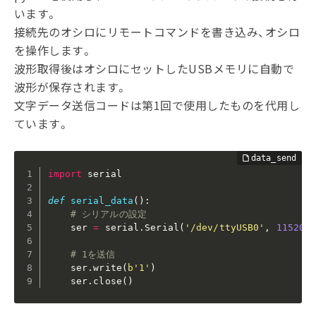
います。
接続先のオシロにリモートコマンドを書き込み、オシロ
を操作します。
波形取得後はオシロにセットしたUSBメモリに自動で
波形が保存されます。
文字データ送信コードは第1回で使用したものを代用し
ています。
import
 serial

def
serial_data
(
)
:
# シリアルの設定
    ser 
=
 serial
.
Serial
(
'/dev/ttyUSB0'
,
115200
# 1を送信
    ser
.
write
(
b'1'
)
    ser
.
close
(
)