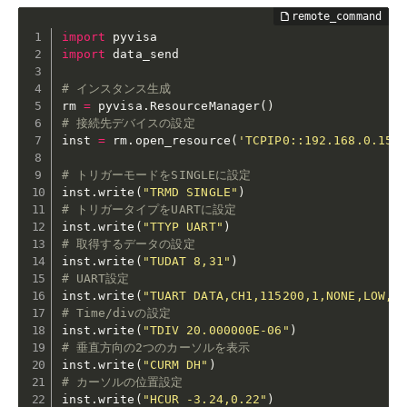
import
import
 data_send

# インスタンス生成
rm 
=
 pyvisa
.
ResourceManager
(
)
# 接続先デバイスの設定
inst 
=
 rm
.
open_resource
(
'TCPIP0::192.168.0.153
# トリガーモードをSINGLEに設定
inst
.
write
(
"TRMD SINGLE"
)
# トリガータイプをUARTに設定
inst
.
write
(
"TTYP UART"
)
# 取得するデータの設定
inst
.
write
(
"TUDAT 8,31"
)
# UART設定
inst
.
write
(
"TUART DATA,CH1,115200,1,NONE,LOW,L
# Time/divの設定
inst
.
write
(
"TDIV 20.000000E-06"
)
# 垂直方向の2つのカーソルを表示
inst
.
write
(
"CURM DH"
)
# カーソルの位置設定
inst
.
write
(
"HCUR -3.24,0.22"
)