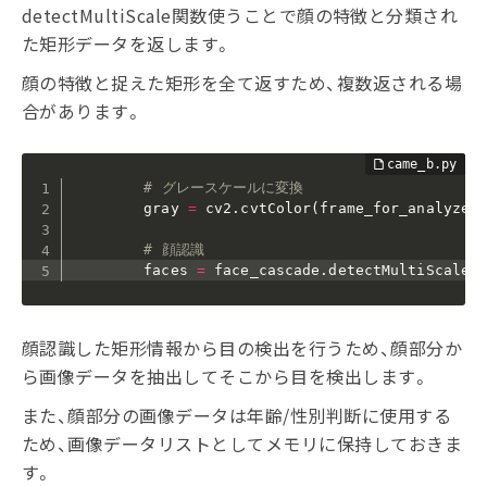
detectMultiScale関数使うことで顔の特徴と分類され
た矩形データを返します。
顔の特徴と捉えた矩形を全て返すため、複数返される場
合があります。
# グレースケールに変換
        gray 
=
 cv2
.
cvtColor
(
frame_for_analyze
,
# 顔認識
        faces 
=
 face_cascade
.
detectMultiScale
(
顔認識した矩形情報から目の検出を行うため、顔部分か
ら画像データを抽出してそこから目を検出します。
また、顔部分の画像データは年齢/性別判断に使用する
ため、画像データリストとしてメモリに保持しておきま
す。