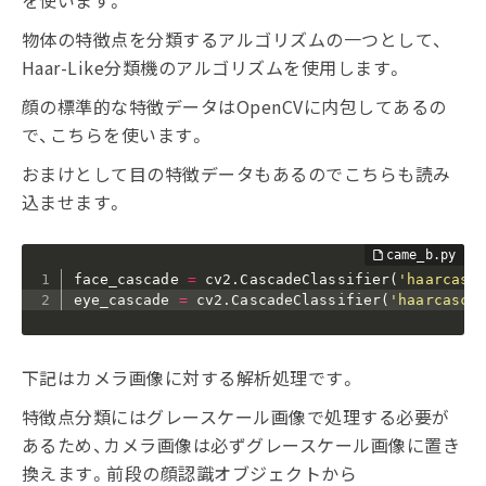
を使います。
物体の特徴点を分類するアルゴリズムの一つとして、
Haar-Like分類機のアルゴリズムを使用します。
顔の標準的な特徴データはOpenCVに内包してあるの
で、こちらを使います。
おまけとして目の特徴データもあるのでこちらも読み
込ませます。
face_cascade 
=
 cv2
.
CascadeClassifier
(
'haarcasc
eye_cascade 
=
 cv2
.
CascadeClassifier
(
'haarcasca
下記はカメラ画像に対する解析処理です。
特徴点分類にはグレースケール画像で処理する必要が
あるため、カメラ画像は必ずグレースケール画像に置き
換えます。前段の顔認識オブジェクトから