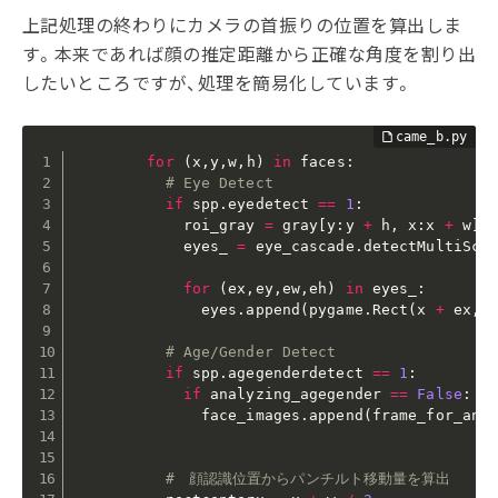
上記処理の終わりにカメラの首振りの位置を算出しま
す。本来であれば顔の推定距離から正確な角度を割り出
したいところですが、処理を簡易化しています。
for
(
x
,
y
,
w
,
h
)
in
 faces
:
# Eye Detect
if
 spp
.
eyedetect 
==
1
:
            roi_gray 
=
 gray
[
y
:
y 
+
 h
,
 x
:
x 
+
 w
]
            eyes_ 
=
 eye_cascade
.
detectMultiSca
for
(
ex
,
ey
,
ew
,
eh
)
in
 eyes_
:
              eyes
.
append
(
pygame
.
Rect
(
x 
+
 ex
,
 
# Age/Gender Detect
if
 spp
.
agegenderdetect 
==
1
:
if
 analyzing_agegender 
==
False
:
              face_images
.
append
(
frame_for_ana
#　顔認識位置からパンチルト移動量を算出