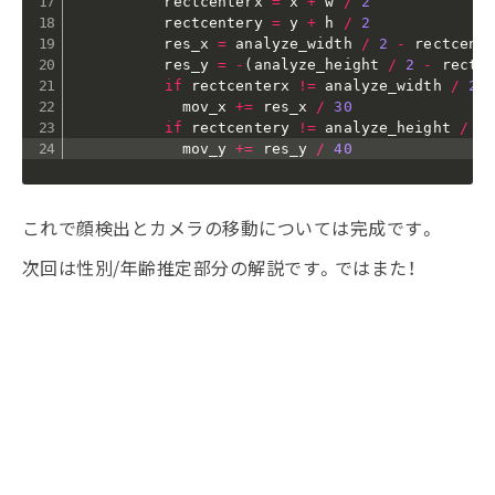
          rectcenterx 
=
 x 
+
 w 
/
2
          rectcentery 
=
 y 
+
 h 
/
2
          res_x 
=
 analyze_width 
/
2
-
 rectcente
          res_y 
=
-
(
analyze_height 
/
2
-
 rectc
if
 rectcenterx 
!=
 analyze_width 
/
2
:
            mov_x 
+=
 res_x 
/
30
if
 rectcentery 
!=
 analyze_height 
/
2
            mov_y 
+=
 res_y 
/
40
これで顔検出とカメラの移動については完成です。
次回は性別/年齢推定部分の解説です。ではまた！