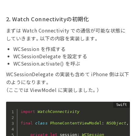
2. Watch Connectivityの初期化
まずは Watch Connectivity での通信が可能な状態に
していきます。以下の内容を実装します。
WCSession を作成する
WCSessionDelegate を設定する
WCSession.activate() を呼ぶ
WCSessionDelegate の実装も含めて iPhone 側は以下
のようになります。
（ここでは ViewModel に実装しました。）
import
WatchConnectivity
final
class
PhoneContentViewModel
:
NSObject
,
O
private
let
 session
:
WCSession