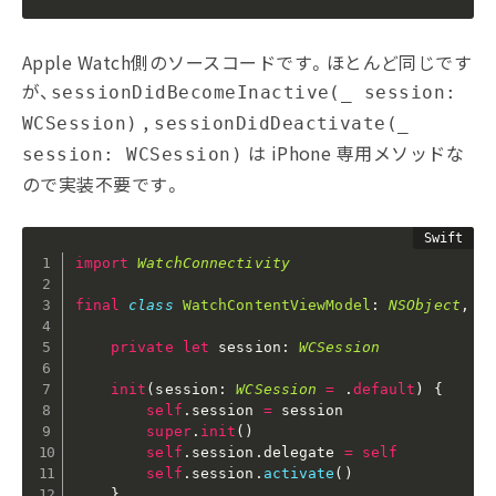
Apple Watch側のソースコードです。ほとんど同じです
が、
sessionDidBecomeInactive(_ session:
,
WCSession)
sessionDidDeactivate(_
は iPhone 専用メソッドな
session: WCSession)
ので実装不要です。
import
WatchConnectivity
final
class
WatchContentViewModel
:
NSObject
,
O
private
let
 session
:
WCSession
init
(
session
:
WCSession
=
.
default
)
{
self
.
session 
=
 session

super
.
init
(
)
self
.
session
.
delegate 
=
self
self
.
session
.
activate
(
)
}