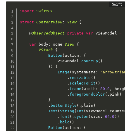
import
SwiftUI
struct
ContentView
:
View
{
    @
ObservedObject
private
var
 viewModel 
=
P
var
 body
:
 some 
View
{
VStack
{
Button
(
action
:
{
                viewModel
.
countup
(
)
}
)
{
Image
(
systemName
:
"arrowtriang
.
resizable
(
)
.
scaledToFit
(
)
.
frame
(
width
:
80.0
,
 height
.
foregroundColor
(
.
pink
)
}
.
buttonStyle
(
.
plain
)
Text
(
String
(
Int
(
viewModel
.
counter
)
.
font
(
.
system
(
size
:
64.0
)
)
.
bold
(
)
Button
(
action
:
{