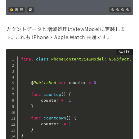
カウントデータと増減処理はViewModelに実装しま
す。これも iPhone ・ Apple Watch 共通です。
final
class
PhoneContentViewModel
:
NSObject
,
O
.
.
.
    @
Published
var
 counter 
=
0
func
countup
(
)
{
        counter 
+
=
1
}
func
countdown
(
)
{
        counter 
-
=
1
}
}