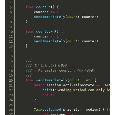
func
countup
(
)
{
        counter 
+
=
1
sendImmediately
(
count
:
 counter
)
}
func
countdown
(
)
{
        counter 
-
=
1
sendImmediately
(
count
:
 counter
)
}
///
/// 直ちにカウントを送信
/// - Parameter count: カウンタの値
///
func
sendImmediately
(
count
:
Int
)
{
guard
 session
.
activationState 
==
.
acti
print
(
"Sending method can only be 
return
}
Task
.
detached
(
priority
:
.
medium
)
{
[
se
let
 message 
=
[