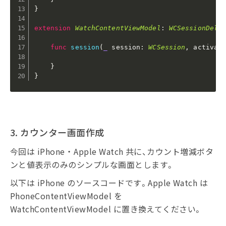
}
extension
WatchContentViewModel
:
WCSessionDele
func
session
(
_
 session
:
WCSession
,
 activat
}
}
3. カウンター画面作成
今回は iPhone ・ Apple Watch 共に、カウント増減ボタ
ンと値表示のみのシンプルな画面とします。
以下は iPhone のソースコードです。Apple Watch は
PhoneContentViewModel を
WatchContentViewModel に置き換えてください。