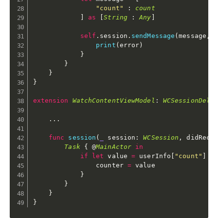
"count"
:
count
]
as
[
String
:
Any
]
self
.
session
.
sendMessage
(
message
,
 
print
(
error
)
}
}
}
}
extension
WatchContentViewModel
:
WCSessionDele
.
.
.
func
session
(
_
 session
:
WCSession
,
 didRece
Task
{
 @
MainActor
in
if
let
 value 
=
 userInfo
[
"count"
]
a
                counter 
=
 value

}
}
}
}