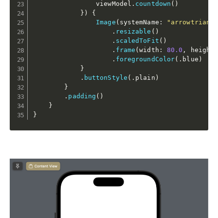
                viewModel
.
countdown
(
)
}
)
{
Image
(
systemName
:
"arrowtriang
.
resizable
(
)
.
scaledToFit
(
)
.
frame
(
width
:
80.0
,
 height
.
foregroundColor
(
.
blue
)
}
.
buttonStyle
(
.
plain
)
}
.
padding
(
)
}
}