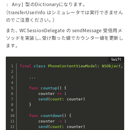
型のDictionaryになります。
: Any]
（transferUserInfo はシミュレータでは実行できません
のでご注意ください。）
また、 WCSessionDelegate の sendMessage 受信用メ
ソッドを実装し、受け取った値でカウンター値を更新し
ます。
final
class
PhoneContentViewModel
:
NSObject
,
O
.
.
.
func
countup
(
)
{
        counter 
+
=
1
send
(
count
:
 counter
)
}
func
countdown
(
)
{
        counter 
-
=
1
send
(
count
:
 counter
)