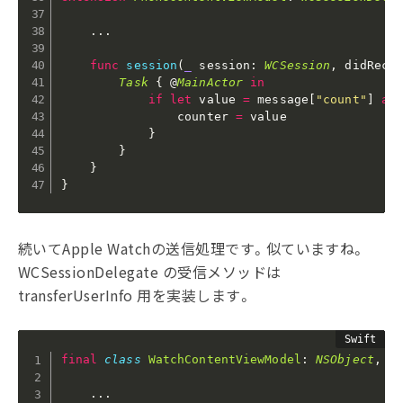
.
.
.
func
session
(
_
 session
:
WCSession
,
 didRece
Task
{
 @
MainActor
in
if
let
 value 
=
 message
[
"count"
]
as
                counter 
=
 value

}
}
}
}
続いてApple Watchの送信処理です。似ていますね。
WCSessionDelegate の受信メソッドは
transferUserInfo 用を実装します。
final
class
WatchContentViewModel
:
NSObject
,
O
.
.
.