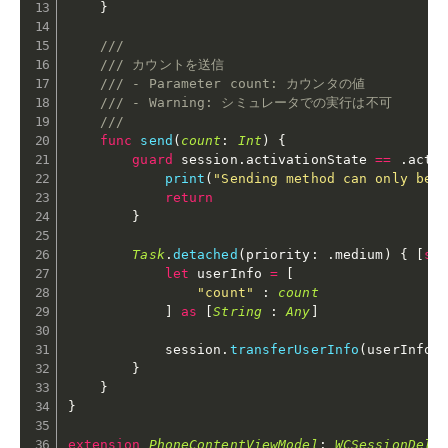
}
///
/// カウントを送信
/// - Parameter count: カウンタの値
/// - Warning: シミュレータでの実行は不可
///
func
send
(
count
:
Int
)
{
guard
 session
.
activationState 
==
.
acti
print
(
"Sending method can only be 
return
}
Task
.
detached
(
priority
:
.
medium
)
{
[
se
let
 userInfo 
=
[
"count"
:
count
]
as
[
String
:
Any
]
            session
.
transferUserInfo
(
userInfo
)
}
}
}
extension
PhoneContentViewModel
:
WCSessionDele