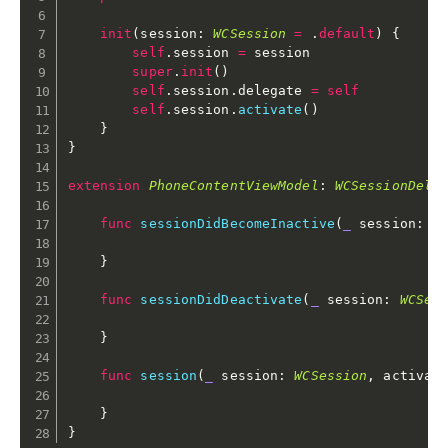
init
(
session
:
WCSession
=
.
default
)
{
self
.
session 
=
 session

super
.
init
(
)
self
.
session
.
delegate 
=
self
self
.
session
.
activate
(
)
}
}
extension
PhoneContentViewModel
:
WCSessionDele
func
sessionDidBecomeInactive
(
_
 session
:
W
}
func
sessionDidDeactivate
(
_
 session
:
WCSes
}
func
session
(
_
 session
:
WCSession
,
 activat
}
}