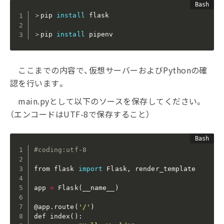
＞pip 
install
 flask

＞pip 
install
 pipenv
ここまでの内容で、仮想サーバーおよびPythonの確
認を行います。
main.pyとして以下のソースを保存してください。
（エンコードはUTF-8で保存すること）
#coding:utf-8
from flask 
import
 Flask, render_template

app 
=
 Flask
(
__name__
)
@app.route
(
'/'
)
def index
(
)
:
