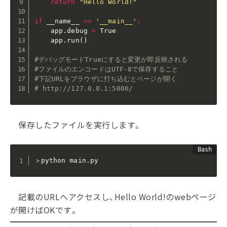
return
"Hello World!"
if
 __name__ 
==
'__main__'
:
    app.debug 
=
 True

    app.run
(
)
#デバッグモードTrueにすると変更が即反映される
#ファイルのエンコードはUTF-8で保存すること
#下記URLをブラウザに打ち込むとページが開く
# http://127.0.0.1:5000/
保存したファイルを実行します。
＞python main.py
記載のURLへアクセスし、Hello World!のwebページ
が開けばOKです。