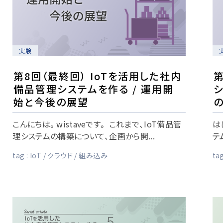
実験
第8回（最終回） IoTを活用した社内
第
備品管理システムを作る / 運用開
シ
始と今後の展望
こんにちは。wistaveです。 これまで、IoT備品管
は
理システムの構築について、企画から開...
テ
tag :
IoT
クラウド
組み込み
tag