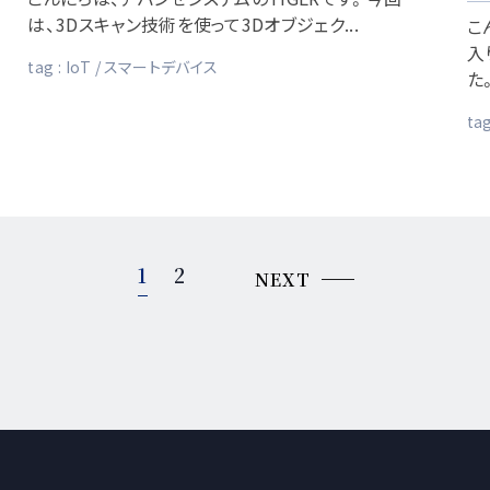
は、3Dスキャン技術を使って3Dオブジェク...
こ
入
tag :
IoT
スマートデバイス
た。
tag
1
2
NEXT