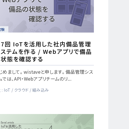
実験
7回 IoTを活用した社内備品管理
ステムを作る / Webアプリで備品
の状態を確認する
じめまして。wistaveと申します。備品管理シス
ムでは、API・Webアプリチームのリ...
 :
IoT
クラウド
組み込み