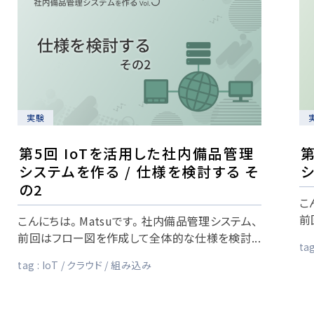
実験
第5回 IoTを活用した社内備品管理
第
システムを作る / 仕様を検討する そ
シ
の2
こ
前
こんにちは。Matsuです。社内備品管理システム、
前回はフロー図を作成して全体的な仕様を検討...
tag
tag :
IoT
クラウド
組み込み