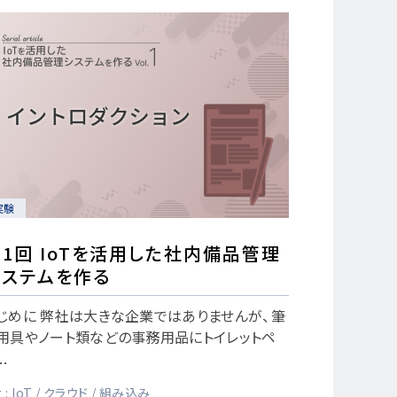
実験
1回 IoTを活用した社内備品管理
システムを作る
じめに 弊社は大きな企業ではありませんが、筆
用具やノート類などの事務用品にトイレットペ
..
 :
IoT
クラウド
組み込み