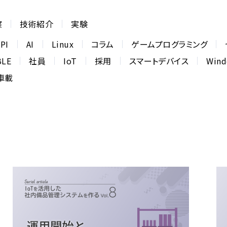
察
技術紹介
実験
PI
AI
Linux
コラム
ゲームプログラミング
BLE
社員
IoT
採用
スマートデバイス
Win
車載