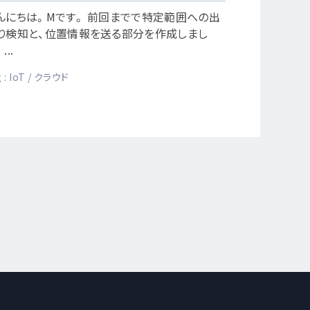
んにちは。Mです。 前回までで特定範囲への出
り検知と、位置情報を送る部分を作成しまし
...
 :
IoT
クラウド