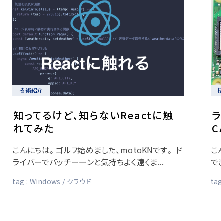
技術紹介
知ってるけど、知らないReactに触
ラ
れてみた
こんにちは。ゴルフ始めました、motoKNです。 ド
こ
ライバーでバッチーーンと気持ちよく遠くま...
で
tag :
Windows
クラウド
tag