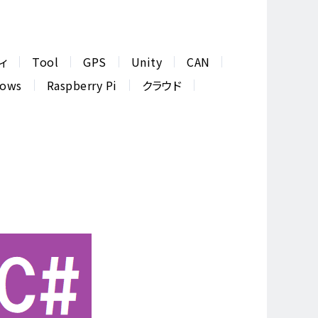
ィ
Tool
GPS
Unity
CAN
dows
Raspberry Pi
クラウド