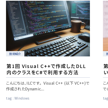
技術紹介
第1回 Visual C++で作成したDLL
第
内のクラスをC#で利用する方法
い
こんにちは、ILCです。 Visual C++ (以下 VC++)で
こ
作成されたDynamic...
で
tag :
Windows
tag