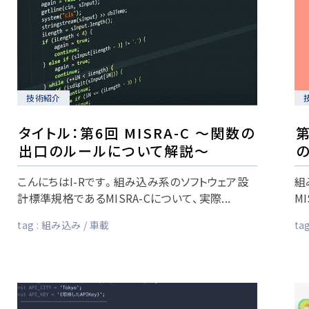
技術紹介
タイトル：第6回 MISRA-C ～関数の
第
出口のルールについて解説～
こんにちはI-Rです。組み込み系のソフトウェア設
組
計標準規格であるMISRA-Cについて、実際...
M
tag :
組み込み
車載
tag